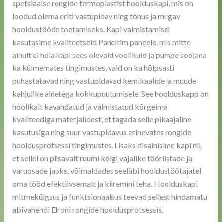
spetsiaalse rongide termoplastist hoolduskapi, mis on
loodud olema eriti vastupidav ning tõhus ja mugav
hooldustööde toetamiseks. Kapi valmistamisel
kasutasime kvaliteetseid Paneltim paneele, mis mitte
ainult ei hoia kapi sees olevaid voolikuid ja pumpe soojana
ka külmemates tingimustes, vaid on ka hõlpsasti
puhastatavad ning vastupidavad kemikaalide ja muude
kahjulike ainetega kokkupuutumisele. See hoolduskapp on
hoolikalt kavandatud ja valmistatud kõrgeima
kvaliteediga materjalidest, et tagada selle pikaajaline
kasutusiga ning suur vastupidavus erinevates rongide
hooldusprotsessi tingimustes. Lisaks disainisime kapi nii,
et sellel on piisavalt ruumi kõigi vajalike tööriistade ja
varuosade jaoks, võimaldades seeläbi hooldustöötajatel
oma tööd efektiivsemalt ja kiiremini teha. Hoolduskapi
mitmekülgsus ja funktsionaalsus teevad sellest hindamatu
abivahendi Elroni rongide hooldusprotsessis.