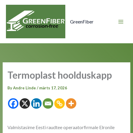
Skip
to
content
GreenFiber
Termoplast hoolduskapp
By
Andre Linde
/
märts 17, 2026
Valmistasime Eesti raudtee operaatorfirmale Elronile